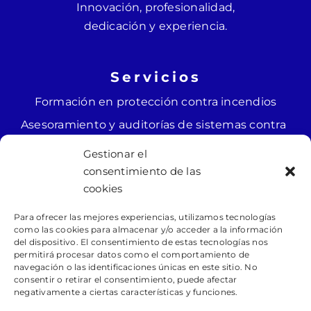
Innovación, profesionalidad,
dedicación y experiencia.
Servicios
Formación en protección contra incendios
Asesoramiento y auditorías de sistemas contra
incendios
Gestionar el
Instalación y mantenimiento de sistemas
consentimiento de las
contra incendios
cookies
Ingeniería y diseño de sistemas contra
Para ofrecer las mejores experiencias, utilizamos tecnologías
incendios
como las cookies para almacenar y/o acceder a la información
del dispositivo. El consentimiento de estas tecnologías nos
permitirá procesar datos como el comportamiento de
Legal
navegación o las identificaciones únicas en este sitio. No
consentir o retirar el consentimiento, puede afectar
negativamente a ciertas características y funciones.
Aviso legal
Política de cookies