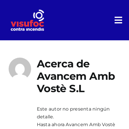
Saltar
al
contenido
Tog
Nav
Inicio
Acerca de
Avancem Amb
Nuestros servicios
Vostè S.L
Este autor no presenta ningún
Empresa
detalle.
Hasta ahora Avancem Amb Vostè