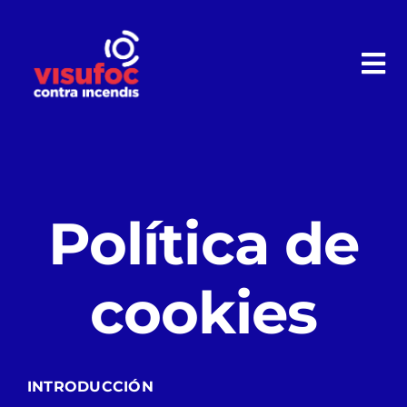
Saltar
al
contenido
Tog
Nav
CAT
Política de
Inicio
cookies
Nuestros servicios
INTRODUCCIÓN