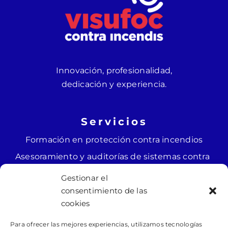
Innovación, profesionalidad,
dedicación y experiencia.
Servicios
Formación en protección contra incendios
Asesoramiento y auditorías de sistemas contra
incendios
Gestionar el
Instalación y mantenimiento de sistemas
consentimiento de las
contra incendios
cookies
Ingeniería y diseño de sistemas contra
Para ofrecer las mejores experiencias, utilizamos tecnologías