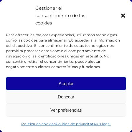
Assessorament i auditories de sistemes contra
Gestionar el
incendi
consentimiento de las
cookies
Instal·lació i manteniment de sistemes contra
incendis
Para ofrecer las mejores experiencias, utilizamos tecnologías
Enginyeria i disseny de sistemes contra
como las cookies para almacenar y/o acceder a la información
del dispositivo. El consentimiento de estas tecnologías nos
incendis
permitirá procesar datos como el comportamiento de
navegación o las identificaciones únicas en este sitio. No
consentir o retirar el consentimiento, puede afectar
Legal
negativamente a ciertas características y funciones.
Avís legal
Política de cookies
Aceptar
Política de privacitat
Accessibilitat
Denegar
Ver preferencias
Política de cookies
Política de privacitat
Avís legal
© 2026 • Visufoc • Powered by Avannubo •